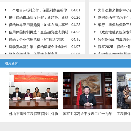
（征求意见稿）意见的
堂
协会参加佛山市城市

领域实名制管理工作推
一个项目从0到交付，保函到底在帮你
04/01
为什么越来越多中小


做什么？
银行保函市场深度洞察：新趋势、新格
06/26
保函”？
别把保函当“流程件”


局与新动能
保函跨界应用新趋势：加速布局共享经
04/28
的三大风险控制点
银行、担保与保险三


济与跨境电商领域
信用保函机制再造：企业融资生态的结
04/25
制差异解析
《政府性融资担保发


构性突破
保函：企业信用危机下的“救场”方式
04/15
知
预付款保函与履约保


撬动资本新引擎：保函赋能企业金融生
04/07
途、责任与适用场景全
洞察2025：保函业


态
绿色金融时代，保函迎来新变革
03/06
化与国际化新阶段
安徽发布2025版招


保函的多元应用：助力商业合作稳定推
03/03
读，明确采用电子保函
银行履约保函两种开


图片新闻
进
告别传统保函时代，新型保函模式引领
02/25
式与分离式的核心区别
解析建设工程中的履


行业革新
履约保函必读：透视建设工程合同中的
02/17
性与管理要点
融资性保函 vs 非


风险与防控
别与实务应用解析
佛山市建设工程保证保险共保协
国家主席习近平发表二〇一九年
工程担保业务规
议成功签约
新年贺词
举