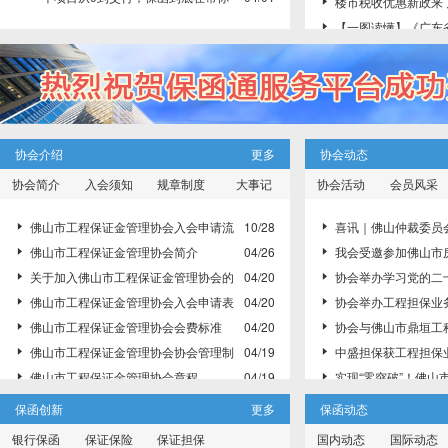
被点名！
楼市税收优惠新政来

做什么？
【一图读懂】《广东

考手册》（桥梁分册）
重磅｜中华人民共和

佛山出台房地产新政

性政策
广东省住建厅：对全

目分级管控！7类项目
改！
协会介绍
更多
协会动态
协会简介
入会须知
规章制度
大事记
协会活动
会员风采
佛山市工程保证金管理协会入会申请流
10/28
喜讯｜佛山仲裁委员


程
佛山市工程保证金管理协会简介
04/26
式成立 - 协会理事长邢
我会受邀参加佛山市


关于加入佛山市工程保证金管理协会的
04/20
六届理监事就职典礼
协会举办学习党的二


邀请函
佛山市工程保证金管理协会入会申请表
04/20
协会举办工程担保业


佛山市工程保证金管理协会会费标准
04/20
协会与佛山市鼎垣工


佛山市工程保证金管理协会协会管理制
04/19
谈交流
中盛担保获工程担保


度
佛山市工程保证金管理协会章程
04/19
实现“零突破”！佛山


佛山市工程保证金管理协会执行会长、
04/19
量潜在缺陷保险落地
广东省住房和城乡建


保函创新
更多
保函动态
副会长名单
佛山市工程保证金管理协会会员名单
04/19
省标准《广东省既有建
协会参加佛山市新阶联


银行保函
保证保险
保证担保
国内动态
国际动态