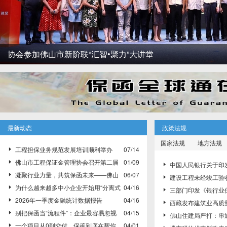
协会参加佛山市新阶联“汇智•聚力”大讲堂
最新动态
政策法规
国家法规
地方法规
工程担保业务规范发展培训顺利举办
07/14

佛山市工程保证金管理协会召开第二届
01/09

中国人民银行关于印

理事会第一次会议，推动行业健康发展
凝聚行业力量，共筑保函未来——佛山
06/07

付系统业务规则》的通知（
建设工程未经竣工验

市工程保证金管理协会成功换届并布局大湾区战
为什么越来越多中小企业开始用“分离式
04/16

号）
任与工程款支付如何认
三部门印发《银行业

略
保函”？
2026年一季度金融统计数据报告
04/16

质量发展实施方案》
西藏发布建筑业高质

别把保函当“流程件”：企业最容易忽视
04/15

保函替代现金保证金制
佛山住建局严打：串

的三大风险控制点
一个项目从0到交付，保函到底在帮你
04/01
