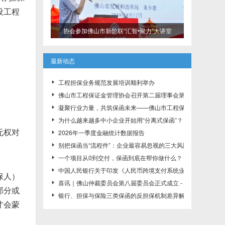
设工程
协会参加佛山市新阶联“汇智•聚力”大讲堂
最新动态
工程担保业务规范发展培训顺利举办

佛山市工程保证金管理协会召开第二届理事会第一次会议，推

凝聚行业力量，共筑保函未来——佛山市工程保证金管理协会

为什么越来越多中小企业开始用“分离式保函”？

无权对
2026年一季度金融统计数据报告

别把保函当“流程件”：企业最容易忽视的三大风险控制点

一个项目从0到交付，保函到底在帮你做什么？

中国人民银行关于印发《人民币跨境支付系统业务规则》的通知（ 

保人）
喜讯｜佛山仲裁委员会第八届委员会正式成立 - 协会理事长邢

部分或
银行、担保与保险三类保函的反担保机制差异解析

才会蒙