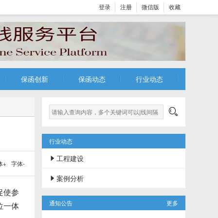
登录
注册
微信版
收藏
保函创新
保函动态
行业动态

行业动态
工程建设

体+
字体-
案例分析

促使参
通知公告
更多
位一体