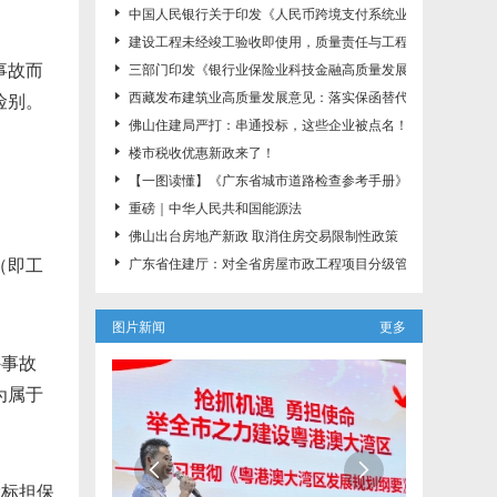
中国人民银行关于印发《人民币跨境支付系统业务规则》的通知（ 

建设工程未经竣工验收即使用，质量责任与工程款支付如何认

三部门印发《银行业保险业科技金融高质量发展实施方案》
事故而

西藏发布建筑业高质量发展意见：落实保函替代现金保证金制

险别。
佛山住建局严打：串通投标，这些企业被点名！

楼市税收优惠新政来了！

【一图读懂】《广东省城市道路检查参考手册》（桥梁分册）

重磅｜中华人民共和国能源法

佛山出台房地产新政 取消住房交易限制性政策

广东省住建厅：对全省房屋市政工程项目分级管控！7类项目
（即工

图片新闻
更多
外事故
为属于


投标担保