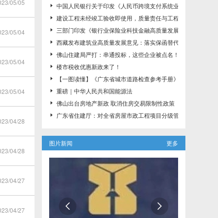
3/05/05
中国人民银行关于印发《人民币跨境支付系统业务规则》的通知（ 

建设工程未经竣工验收即使用，质量责任与工程款支付如何认

三部门印发《银行业保险业科技金融高质量发展实施方案》

3/05/04
西藏发布建筑业高质量发展意见：落实保函替代现金保证金制

佛山住建局严打：串通投标，这些企业被点名！

3/05/04
楼市税收优惠新政来了！

【一图读懂】《广东省城市道路检查参考手册》（桥梁分册）

重磅｜中华人民共和国能源法
3/05/04

佛山出台房地产新政 取消住房交易限制性政策

广东省住建厅：对全省房屋市政工程项目分级管控！7类项目

3/04/28
图片新闻
更多
3/04/28
3/04/27


3/04/27