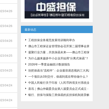
3/04/26
【副会长单位】佛山市中盛工程项目担保有
限公司
3/04/26
最新动态
工程担保业务规范发展培训顺利举办
3/04/26

佛山市工程保证金管理协会召开第二届理事会第一次会议，推

凝聚行业力量，共筑保函未来——佛山市工程保证金管理协会

3/04/25
为什么越来越多中小企业开始用“分离式保函”？

2026年一季度金融统计数据报告

3/04/25
别把保函当“流程件”：企业最容易忽视的三大风险控制点

一个项目从0到交付，保函到底在帮你做什么？

中国人民银行关于印发《人民币跨境支付系统业务规则》的通知（ 

3/04/24
喜讯｜佛山仲裁委员会第八届委员会正式成立 - 协会理事长邢

银行、担保与保险三类保函的反担保机制差异解析

3/04/24